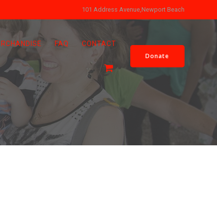
101 Address Avenue,Newport Beach
RCHANDISE
FAQ
CONTACT
Donate